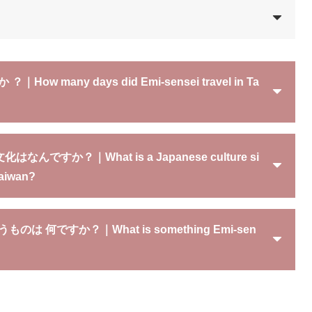
｜How many days did Emi-sensei travel in Ta
文化
はなんですか？｜What is a Japanese culture si
Taiwan?
うものは
何
ですか？｜
What is something Emi-sen