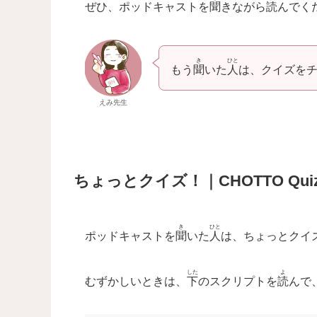
ぜひ、ポッドキャストを
聞
きながら
読
んでく
き
ひと
もう
聞
いた
人
は、クイズを
えみ
先生
ちょっとクイズ！｜CHOTTO Quiz
き
ひと
ポッドキャストを
聞
いた
人
は、ちょっとクイ
した
よ
むずかしいときは、
下
のスクリプトを
読
んで