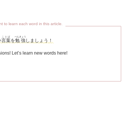
rn each word in this article.
ことば
べんきょう
い
言葉
を
勉強
しましょう！
ons! Let’s learn new words here!