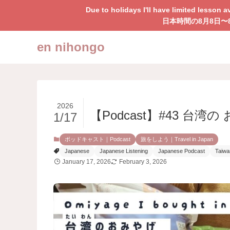
Due to holidays I'll have limited lesson a
日本時間の8月8日
en nihongo
2026
【Podcast】#43
台湾
の お
1/17
ポッドキャスト｜Podcast
旅をしよう｜Travel in Japan
Japanese
Japanese Listening
Japanese Podcast
Taiwa
January 17, 2026
February 3, 2026