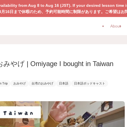
vailability from Aug 8 to Aug 16 (JST). If your desired lesson tim
〜8月16日まで休暇のため、予約可能時間に制限があります。ご希望はお
About
みやげ | Omiyage I bought in Taiwan
n Trip
おみやげ
台湾のおみやげ
日本語
日本語ポッドキャスト