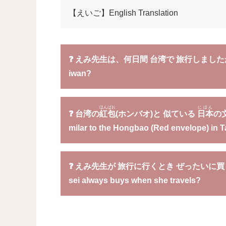
【えいご】English Translation
❓ えみ
先生
は、
何
日間
台湾
で
旅行
しましたか ？
iwan?
ほんばお
にほん
❓
台湾
の
紅包
(ホンバオ)と
似
ている
日本
の
milar to the Hongbao (Red envelope) in 
❓ えみ
先生
が
旅行
に
行
くとき ぜったいに
買
sei always buys when she travels?