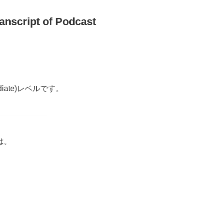
pt of Podcast
rmediate)レベルです。
は。
。