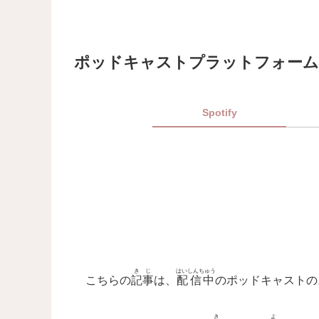
ポッドキャストプラットフォーム｜Platf
Spotify
きじ
はいしんちゅう
こちらの
記事
は、
配信中
のポッドキャストの
き
よ