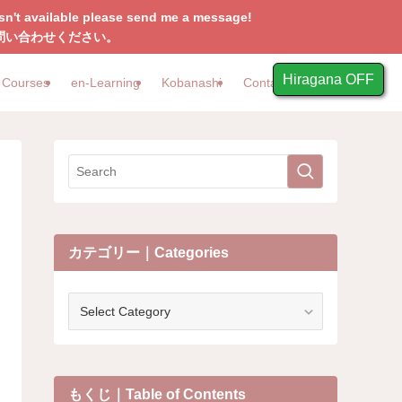
e isn't available please send me a message!
問い合わせください。
Hiragana OFF
ルビON
Courses
en-Learning
Kobanashi
Contact
カテゴリー｜Categories
カ
テ
ゴ
リ
ー
もくじ｜Table of Contents
｜