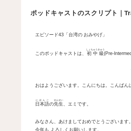
ポッドキャストのスクリプト｜Transcri
エピソード43「
台湾
の おみやげ」
しょちゅうきゅう
このポッドキャストは、
初中級
(Pre-Inte
おはようございます。こんにちは。こんばん
にほんご
せんせい
日本語
の
先生
、エミです。
みなさん、あけましておめでとうございます
今年
も よろしくお
願
いします。