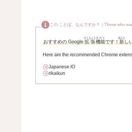
この ことば、なんですか？｜Those who want to lea
かくちょう
きのう
あたら
おすすめの Google
拡張
機能
です！
新
し
Here are the recommended Chrome extensi
Japanese IO
rikaikun